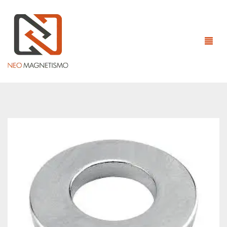
HOME
EMPRESA
ÍMÃS
EQUIPAMENTOS MAGNÉTICOS
ÍMÃS DE ALNICO
CONTATO
ÍMÃS DE NEODÍMIO
ANEL