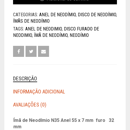
N35
ANEL
CATEGORIAS:
ANEL DE NEODÍMIO
,
DISCO DE NEODÍMIO
,
55
ÍMÃS DE NEODÍMIO
X
7
TAGS:
ANEL DE NEODIMIO
,
DISCO FURADO DE
MM
NEODIMIO
,
ÍMÃ DE NEODÍMIO
,
NEODÍMIO
FURO
32
MM
QUANTIDADE
DESCRIÇÃO
INFORMAÇÃO ADICIONAL
AVALIAÇÕES (0)
Ímã de Neodímio N35 Anel 55 x 7 mm furo 32
mm