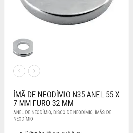
ÍMÃS DE FERRITE
BLOCOS
ANEL
0
CART
ÍMÃS DE SAMÁRIO COBALTO
CILINDRO
BLOCOS
ANEL
CUBO
CILINDRO
BLOCOS
ANEL
Minha Conta
Finalizar Compra
DISCO
CUBO
CILINDRO
BLOCOS
FERRADURA
DISCO
CUBO
CILINDRO
ESFERA
DISCO
CUBO
DISCO
ÍMÃ DE NEODÍMIO N35 ANEL 55 X
7 MM FURO 32 MM
ANEL DE NEODÍMIO
,
DISCO DE NEODÍMIO
,
ÍMÃS DE
NEODÍMIO
Diâmetro: 55 mm ou 5,5 cm