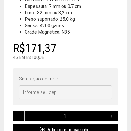
Espessura: 7 mm ou 0,7 cm
Furo : 32 mm ou 3,2 cm
Peso suportado: 25,0 kg
Gauss: 4200 gauss
Grade Magnética: N35
R$
171,37
45 EM ESTOQUE
Simulação de frete
ÍMÃ
DE
NEODÍMIO
Adicionar ao carrinho