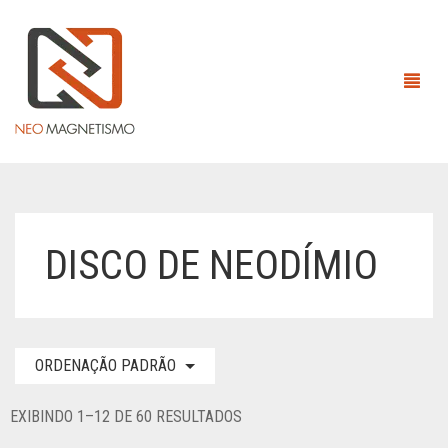
HOME
DISCO DE NEODÍMIO
EMPRESA
ÍMÃS
ORDENAÇÃO PADRÃO
EQUIPAMENTOS MAGNÉTICOS
ÍMÃS DE ALNICO
CONTATO
ÍMÃS DE NEODÍMIO
ANEL
EXIBINDO 1–12 DE 60 RESULTADOS