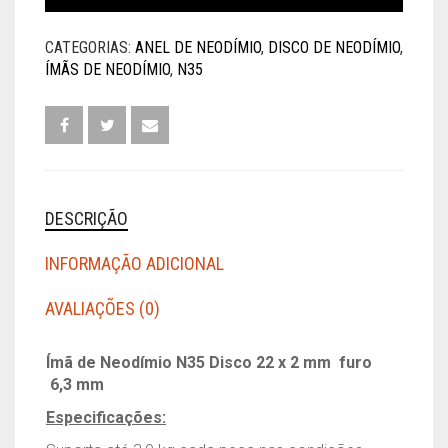
N35
ANEL
CATEGORIAS:
ANEL DE NEODÍMIO
,
DISCO DE NEODÍMIO
,
22
ÍMÃS DE NEODÍMIO
,
N35
X
2
MM
FURO
6,3
MM
QUANTIDADE
DESCRIÇÃO
INFORMAÇÃO ADICIONAL
AVALIAÇÕES (0)
Ímã de Neodímio N35 Disco 22 x 2 mm furo
6,3 mm
Especificações: