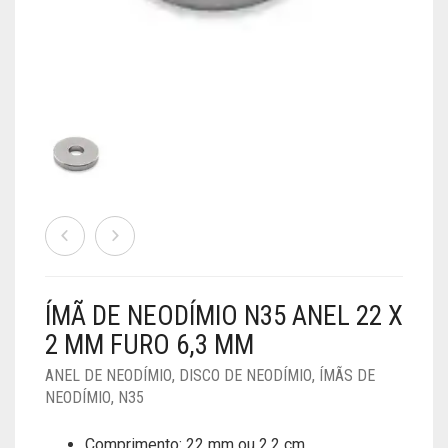
ÍMÃS DE FERRITE
BLOCOS
ANEL
0
CART
ÍMÃS DE SAMÁRIO COBALTO
CILINDRO
BLOCOS
ANEL
CUBO
CILINDRO
BLOCOS
ANEL
Minha Conta
Finalizar Compra
DISCO
CUBO
CILINDRO
BLOCOS
FERRADURA
DISCO
CUBO
CILINDRO
ESFERA
DISCO
CUBO
DISCO
ÍMÃ DE NEODÍMIO N35 ANEL 22 X
2 MM FURO 6,3 MM
ANEL DE NEODÍMIO
,
DISCO DE NEODÍMIO
,
ÍMÃS DE
NEODÍMIO
,
N35
Comprimento: 22 mm ou 2,2 cm