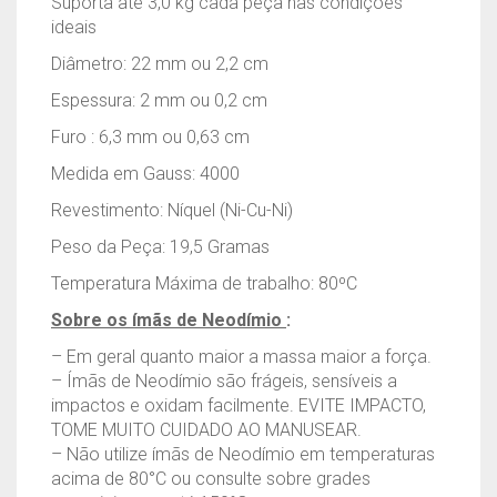
Suporta até 3,0 kg cada peça nas condições
ideais
Diâmetro: 22 mm ou 2,2 cm
Espessura: 2 mm ou 0,2 cm
Furo : 6,3 mm ou 0,63 cm
Medida em Gauss: 4000
Revestimento: Níquel (Ni-Cu-Ni)
Peso da Peça: 19,5 Gramas
Temperatura Máxima de trabalho: 80ºC
Sobre os ímãs de Neodímio
:
– Em geral quanto maior a massa maior a força.
– Ímãs de Neodímio são frágeis, sensíveis a
impactos e oxidam facilmente. EVITE IMPACTO,
TOME MUITO CUIDADO AO MANUSEAR.
– Não utilize ímãs de Neodímio em temperaturas
acima de 80°C ou consulte sobre grades