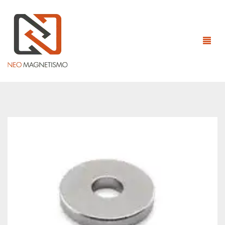
HOME
EMPRESA
ÍMÃS
EQUIPAMENTOS MAGNÉTICOS
ÍMÃS DE ALNICO
CONTATO
ÍMÃS DE NEODÍMIO
ANEL