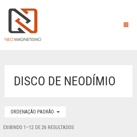
HOME
DISCO DE NEODÍMIO
EMPRESA
ÍMÃS
ORDENAÇÃO PADRÃO
EQUIPAMENTOS MAGNÉTICOS
ÍMÃS DE ALNICO
CONTATO
ÍMÃS DE NEODÍMIO
ANEL
EXIBINDO 1–12 DE 26 RESULTADOS