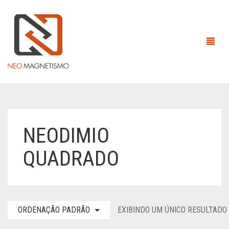
HOME
NEODIMIO
EMPRESA
QUADRADO
ÍMÃS
EQUIPAMENTOS MAGNÉTICOS
ÍMÃS DE ALNICO
ORDENAÇÃO PADRÃO
EXIBINDO UM ÚNICO RESULTADO
CONTATO
ÍMÃS DE NEODÍMIO
ANEL