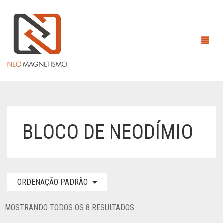
HOME
BLOCO DE NEODÍMIO
EMPRESA
ÍMÃS
ORDENAÇÃO PADRÃO
EQUIPAMENTOS MAGNÉTICOS
ÍMÃS DE ALNICO
CONTATO
ÍMÃS DE NEODÍMIO
ANEL
MOSTRANDO TODOS OS 8 RESULTADOS