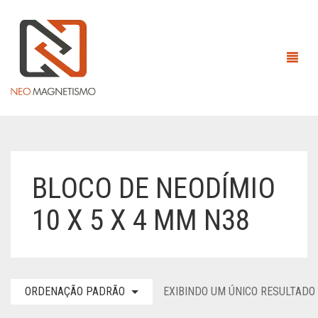
HOME
BLOCO DE NEODÍMIO
EMPRESA
10 X 5 X 4 MM N38
ÍMÃS
EQUIPAMENTOS MAGNÉTICOS
ÍMÃS DE ALNICO
ORDENAÇÃO PADRÃO
EXIBINDO UM ÚNICO RESULTADO
CONTATO
ÍMÃS DE NEODÍMIO
ANEL