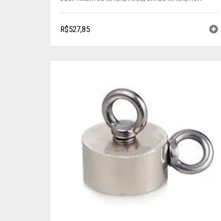
R$
527,85